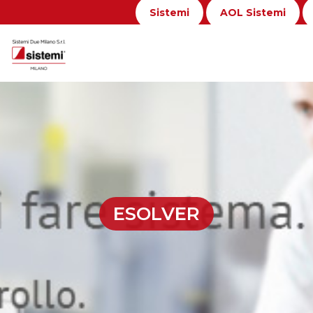
Sistemi
AOL Sistemi
Home
Chi Siamo
PRODOTTI
Richiesta De
Assistenza e Form
ESOLVER
News ed Even
Lavora con no
Contatti